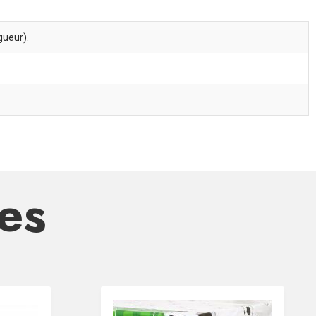
gueur).
res