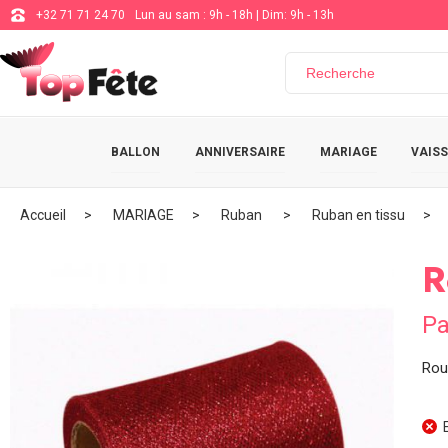
+32 71 71 24 70
Lun au sam : 9h - 18h | Dim: 9h - 13h
BALLON
ANNIVERSAIRE
MARIAGE
VAISS
Accueil
MARIAGE
Ruban
Ruban en tissu
R
Pa
Roul
E