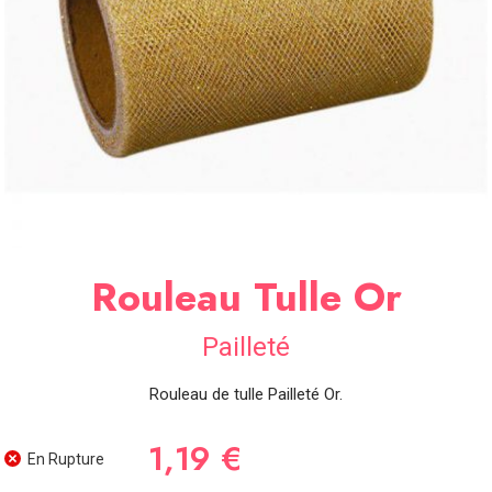
SOIRÉE
OCCASIONS
SPÉCIALES
DÉCO
TABLE
ET
SALLE
CONTACT
Rouleau Tulle Or
Pailleté
Rouleau de tulle Pailleté Or.
1,19 €
En Rupture