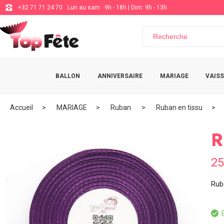
+32 71 71 24 70
Lun au sam : 9h - 18h | Dim: 9h - 13h
BALLON
ANNIVERSAIRE
MARIAGE
VAISS
Accueil
MARIAGE
Ruban
Ruban en tissu
R
2
Rub
E