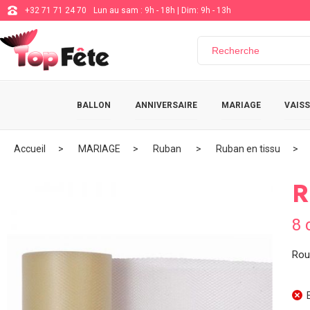
+32 71 71 24 70
Lun au sam : 9h - 18h | Dim: 9h - 13h
BALLON
ANNIVERSAIRE
MARIAGE
VAISS
Accueil
MARIAGE
Ruban
Ruban en tissu
R
8 
Rou
E