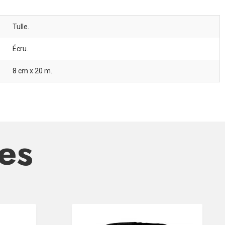
Tulle.
Écru.
8 cm x 20 m.
res