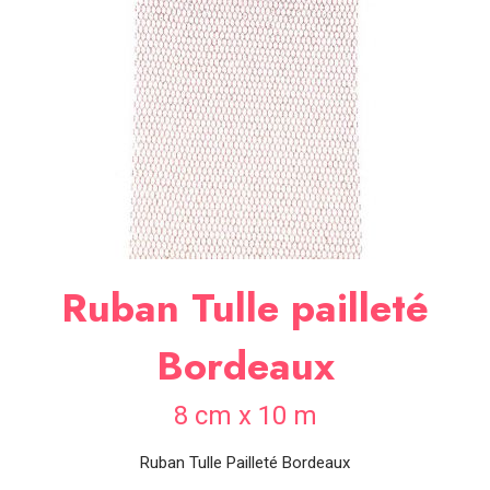
SOIRÉE
OCCASIONS
SPÉCIALES
DÉCO
TABLE
ET
SALLE
CONTACT
Ruban Tulle pailleté
Bordeaux
8 cm x 10 m
Ruban Tulle Pailleté Bordeaux