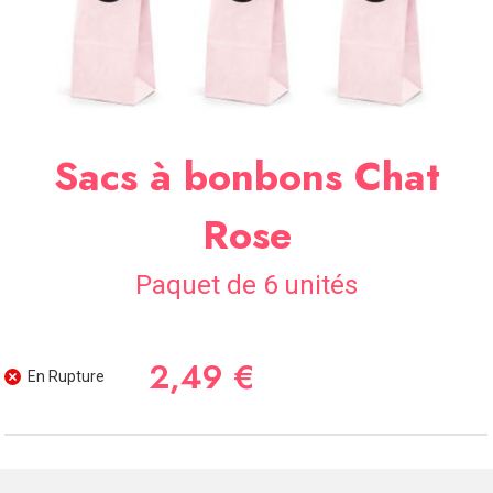
SOIRÉE
OCCASIONS
SPÉCIALES
DÉCO
TABLE
Sacs à bonbons Chat
ET
SALLE
Rose
CONTACT
Paquet de 6 unités
2,49 €
En Rupture