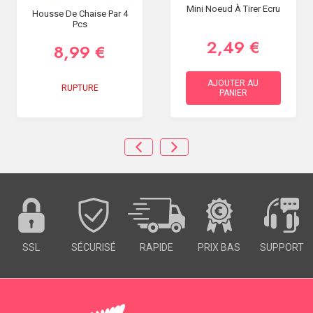
Mini Noeud À Tirer Ecru
Housse De Chaise Par 4
Pcs
2,49 €
8,99 €
AJOUTER AU
RUPTURE
PANIER
SSL
SÉCURISÉ
RAPIDE
PRIX BAS
SUPPORT