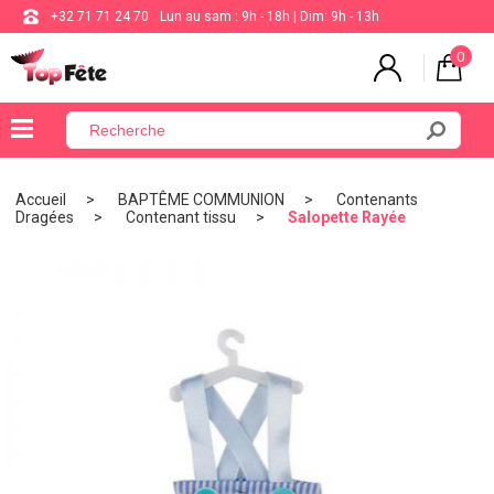
+32 71 71 24 70
Lun au sam : 9h - 18h | Dim: 9h - 13h
0
×
Menu
Accueil
BAPTÊME COMMUNION
Contenants
Dragées
Contenant tissu
Salopette Rayée
BALLON
ANNIVERSAIRE
MARIAGE
VAISSELLE
BAPTÊME
COMMUNION
THÈME
DE