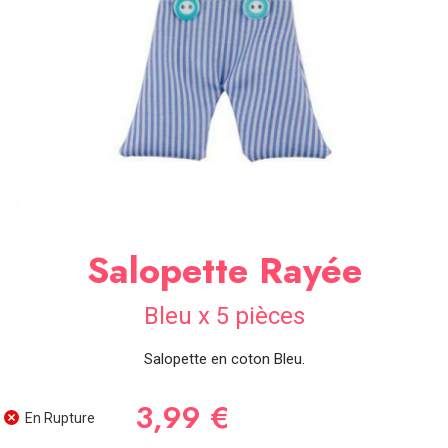
SOIRÉE
OCCASIONS
SPÉCIALES
DÉCO
TABLE
ET
SALLE
CONTACT
Salopette Rayée
Bleu x 5 pièces
Salopette en coton Bleu.
3,99 €
En Rupture