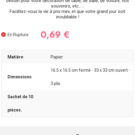
besoin pour votre décoration de table, de salle, de voiture, vos
souvenirs, etc......
Facilitez-vous la vie à prix mini, et que votre grand jour soit
inoubliable !
0,69 €
En Rupture
Matière
Papier
16.5 x 16.5 cm fermé - 33 x 33 cm ouvert -
Dimensions
3 plis
Sachet de 10
pièces.