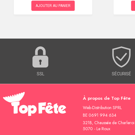
AJOUTER AU PANIER
SSL
SÉCURISÉ
À propos de Top Fête
Web-Distribution SPRL
BE 0691 994 634
321B, Chaussée de Charleroi
5070 - Le Roux