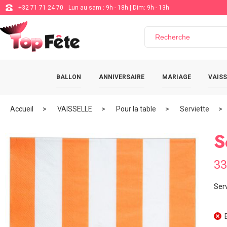
+32 71 71 24 70
Lun au sam : 9h - 18h | Dim: 9h - 13h
BALLON
ANNIVERSAIRE
MARIAGE
VAISS
Accueil
VAISSELLE
Pour la table
Serviette
S
33
Serv
E