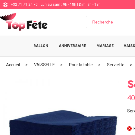
+32 71 71 24 70
Lun au sam : 9h - 18h | Dim: 9h - 13h
BALLON
ANNIVERSAIRE
MARIAGE
VAISS
Accueil
VAISSELLE
Pour la table
Serviette
S
40
Serv
E