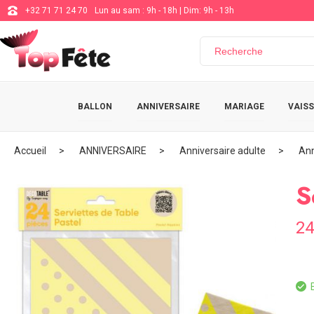
+32 71 71 24 70
Lun au sam : 9h - 18h | Dim: 9h - 13h
BALLON
ANNIVERSAIRE
MARIAGE
VAISS
Accueil
ANNIVERSAIRE
Anniversaire adulte
Ann
S
24
E