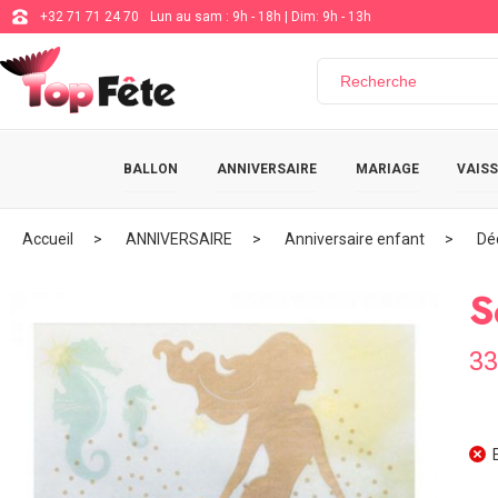
+32 71 71 24 70
Lun au sam : 9h - 18h | Dim: 9h - 13h
BALLON
ANNIVERSAIRE
MARIAGE
VAISS
Accueil
ANNIVERSAIRE
Anniversaire enfant
Dé
S
33
E