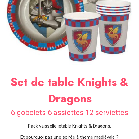
SOIRÉE
OCCASIONS
SPÉCIALES
DÉCO
TABLE
ET
SALLE
CONTACT
Set de table Knights &
Dragons
6 gobelets 6 assiettes 12 serviettes
Pack vaisselle jetable Knights & Dragons.
Et pourquoi pas une soirée à thème médiévale ?