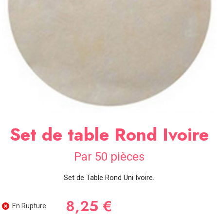
SOIRÉE
OCCASIONS
SPÉCIALES
DÉCO
TABLE
ET
SALLE
CONTACT
Set de table Rond Ivoire
Par 50 pièces
Set de Table Rond Uni Ivoire.
8,25 €
En Rupture