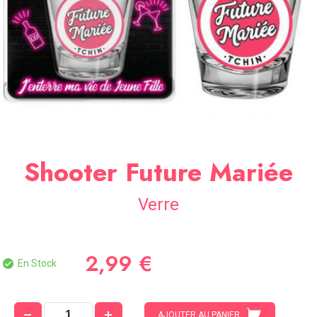
SOIRÉE
OCCASIONS
SPÉCIALES
DÉCO
TABLE
ET
SALLE
CONTACT
Shooter Future Mariée
Verre
2,99 €
En Stock
AJOUTER AU PANIER