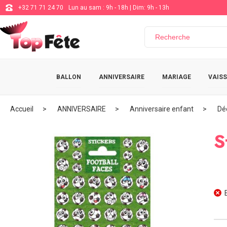
+32 71 71 24 70
Lun au sam : 9h - 18h | Dim: 9h - 13h
BALLON
ANNIVERSAIRE
MARIAGE
VAISS
Accueil
ANNIVERSAIRE
Anniversaire enfant
Dé
S
E