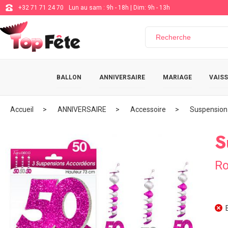
+32 71 71 24 70
Lun au sam : 9h - 18h | Dim: 9h - 13h
BALLON
ANNIVERSAIRE
MARIAGE
VAISS
Accueil
ANNIVERSAIRE
Accessoire
Suspension
S
Ro
E