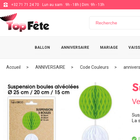
+32 71 71 24 70
Lun au sam : 9h - 18h | Dim: 9h - 13h
BALLON
ANNIVERSAIRE
MARIAGE
VAISS
Accueil
ANNIVERSAIRE
Code Couleurs
annivers
S
Ve
Sus
La 
E