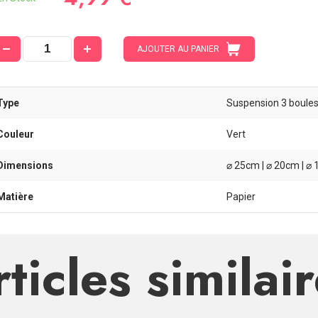
AJOUTER AU PANIER
Type
Suspension 3 boule
Couleur
Vert
Dimensions
⌀ 25cm | ⌀ 20cm | ⌀
Matière
Papier
ticles similai