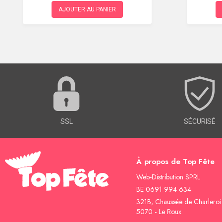
AJOUTER AU PANIER
SSL
SÉCURISÉ
À propos de Top Fête
Web-Distribution SPRL
BE 0691 994 634
321B, Chaussée de Charleroi
5070 - Le Roux