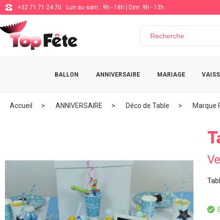
+32 71 71 24 70
Lun au sam : 9h - 18h | Dim: 9h - 13h
BALLON
ANNIVERSAIRE
MARIAGE
VAISS
Accueil
ANNIVERSAIRE
Déco de Table
Marque 
T
Ve
Tab
E