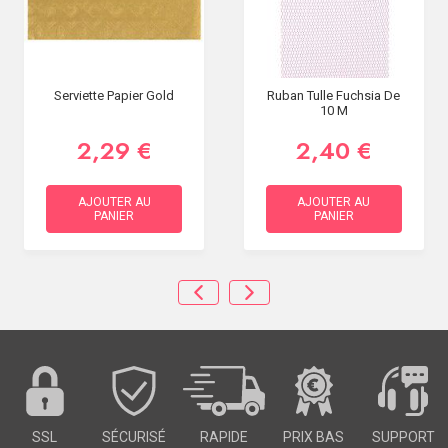
Serviette Papier Gold
Ruban Tulle Fuchsia De
10 M
2,29 €
2,40 €
AJOUTER AU
AJOUTER AU
PANIER
PANIER
SSL
SÉCURISÉ
RAPIDE
PRIX BAS
SUPPORT