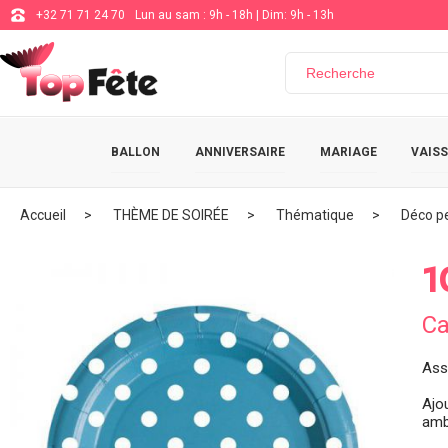
+32 71 71 24 70
Lun au sam : 9h - 18h | Dim: 9h - 13h
BALLON
ANNIVERSAIRE
MARIAGE
VAISS
Accueil
THÈME DE SOIRÉE
Thématique
Déco pe
1
Ca
Ass
Ajo
ambi