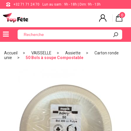
+32 71 71 24 70
Lun au sam : 9h - 18h | Dim: 9h - 13h
0
×
Menu
Accueil
VAISSELLE
Assiette
Carton ronde
unie
50 Bols à soupe Compostable
BALLON
ANNIVERSAIRE
MARIAGE
VAISSELLE
BAPTÊME
COMMUNION
THÈME
DE