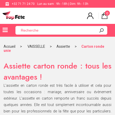
+32 71 71 24 70
Lun au sam : 9h - 18h | Dim: 9h - 13h
0
×
Menu
Accueil
VAISSELLE
Assiette
Carton ronde
unie
BALLON
ANNIVERSAIRE
Assiette carton ronde : tous les
MARIAGE
avantages !
VAISSELLE
L’assiette en carton ronde est très facile à utiliser et cela pour
toutes les occasions : mariage, anniversaire ou évènement
BAPTÊME
extérieur. L’assiette en carton remporte un franc succès depuis
COMMUNION
quelques années. Elle est tout simplement incontournable aussi
THÈME
bien pour les professionnels de la fête que pour les particuliers.
DE