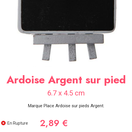
SOIRÉE
OCCASIONS
SPÉCIALES
DÉCO
TABLE
ET
SALLE
CONTACT
Ardoise Argent sur pied
6.7 x 4.5 cm
Marque Place Ardoise sur pieds Argent.
2,89 €
En Rupture