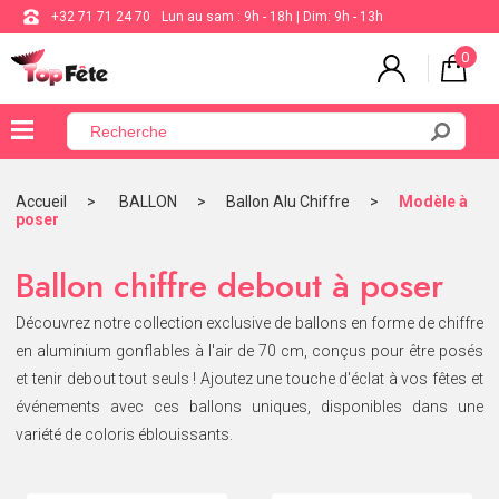
+32 71 71 24 70
Lun au sam : 9h - 18h | Dim: 9h - 13h
0
×
Menu
Accueil
BALLON
Ballon Alu Chiffre
Modèle à
poser
BALLON
ANNIVERSAIRE
Ballon chiffre debout à poser
MARIAGE
Découvrez notre collection exclusive de ballons en forme de chiffre
en aluminium gonflables à l'air de 70 cm, conçus pour être posés
VAISSELLE
et tenir debout tout seuls ! Ajoutez une touche d'éclat à vos fêtes et
événements avec ces ballons uniques, disponibles dans une
BAPTÊME
COMMUNION
variété de coloris éblouissants.
THÈME
DE