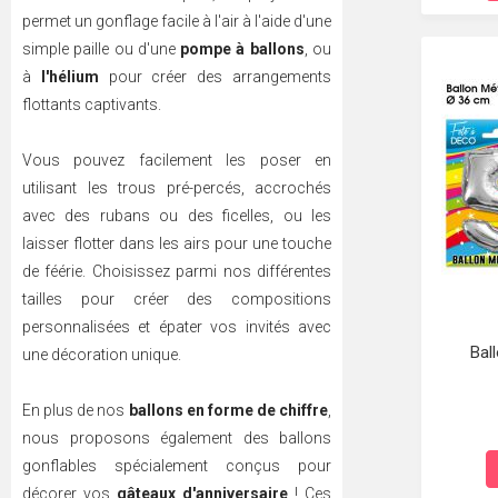
permet un gonflage facile à l'air à l'aide d'une
simple paille ou d'une
pompe à ballons
, ou
à
l'hélium
pour créer des arrangements
flottants captivants.
Vous pouvez facilement les poser en
utilisant les trous pré-percés, accrochés
avec des rubans ou des ficelles, ou les
laisser flotter dans les airs pour une touche
de féérie. Choisissez parmi nos différentes
tailles pour créer des compositions
personnalisées et épater vos invités avec
Bal
une décoration unique.
En plus de nos
ballons en forme de chiffre
,
nous proposons également des ballons
gonflables spécialement conçus pour
décorer vos
gâteaux d'anniversaire
! Ces