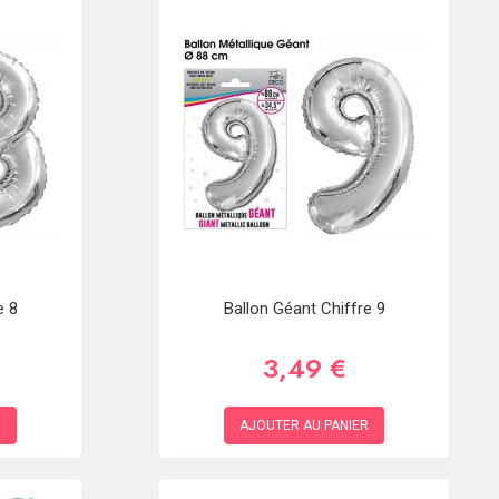
e 8
Ballon Géant Chiffre 9
3,49 €
R
AJOUTER AU PANIER