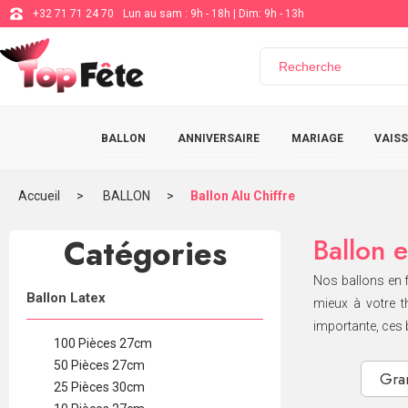
+32 71 71 24 70
Lun au sam : 9h - 18h | Dim: 9h - 13h
BALLON
ANNIVERSAIRE
MARIAGE
VAISS
Accueil
BALLON
Ballon Alu Chiffre
Catégories
Ballon e
Nos ballons en f
Ballon Latex
mieux à votre t
importante, ces 
100 Pièces 27cm
50 Pièces 27cm
Gra
25 Pièces 30cm