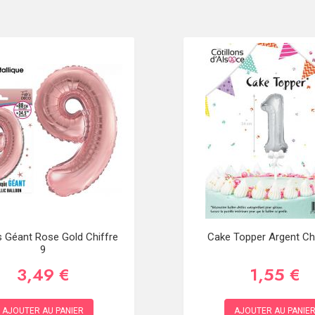
s Géant Rose Gold Chiffre
Cake Topper Argent Chi
9
3,49 €
1,55 €
AJOUTER AU PANIER
AJOUTER AU PANIE