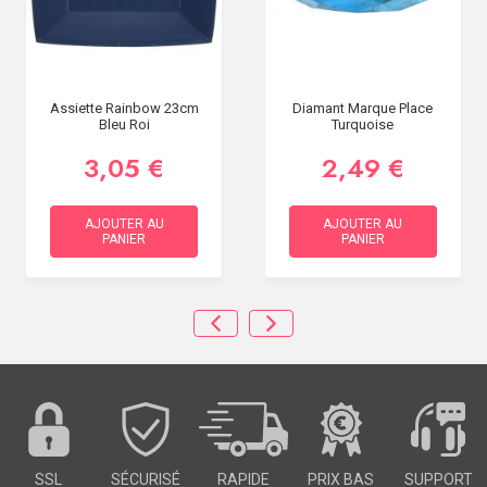
Assiette Rainbow 23cm
Diamant Marque Place
Bleu Roi
Turquoise
3,05 €
2,49 €
AJOUTER AU
AJOUTER AU
PANIER
PANIER
SSL
SÉCURISÉ
RAPIDE
PRIX BAS
SUPPORT