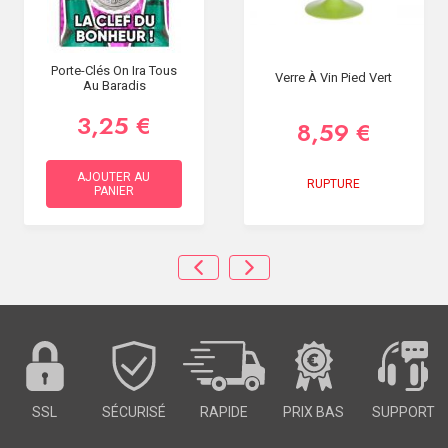
Porte-Clés On Ira Tous
Verre À Vin Pied Vert
Au Baradis
3,25 €
8,59 €
AJOUTER AU
RUPTURE
PANIER
SSL
SÉCURISÉ
RAPIDE
PRIX BAS
SUPPORT