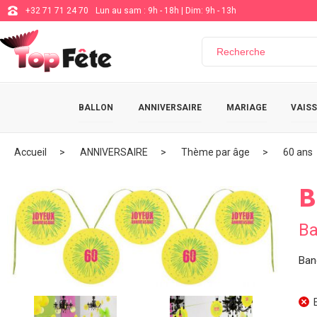
+32 71 71 24 70
Lun au sam : 9h - 18h | Dim: 9h - 13h
BALLON
ANNIVERSAIRE
MARIAGE
VAISS
Accueil
ANNIVERSAIRE
Thème par âge
60 ans
B
Ba
Ban
E