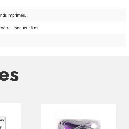
onds imprimés.
mètre - longueur 6 m.
res