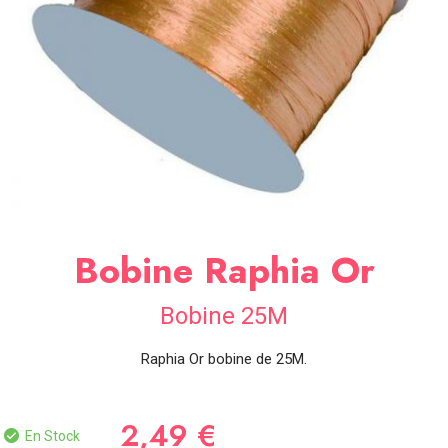
SOIRÉE
OCCASIONS
SPÉCIALES
DÉCO
TABLE
ET
SALLE
CONTACT
Bobine Raphia Or
Bobine 25M
Raphia Or bobine de 25M.
2,49 €
En Stock