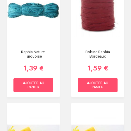
SOIRÉE
OCCASIONS
SPÉCIALES
DÉCO
TABLE
ET
SALLE
Raphia Naturel
Bobine Raphia
Turquoise
Bordeaux
CONTACT
1,39 €
1,59 €
AJOUTER AU
AJOUTER AU
PANIER
PANIER