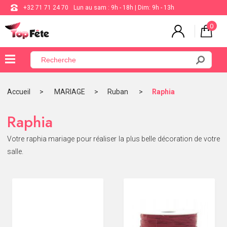
+32 71 71 24 70
Lun au sam : 9h - 18h | Dim: 9h - 13h
0
×
Menu
Accueil
MARIAGE
Ruban
Raphia
BALLON
Raphia
ANNIVERSAIRE
Votre raphia mariage pour réaliser la plus belle décoration de votre
MARIAGE
salle.
VAISSELLE
BAPTÊME
COMMUNION
THÈME
DE