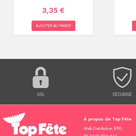
3,35 €
AJOUTER AU PANIER
SSL
SÉCURISÉ
À propos de Top Fête
Web-Distribution SPRL