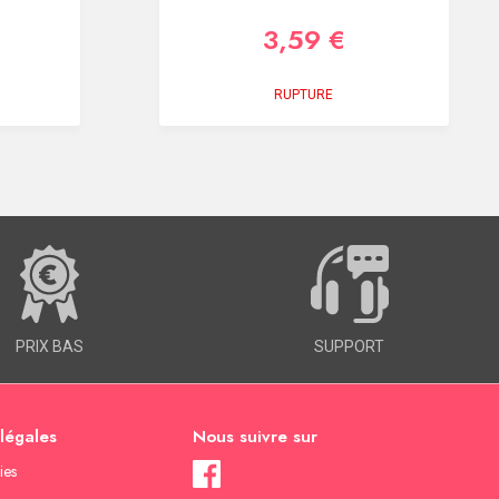
3,59 €
RUPTURE
PRIX BAS
SUPPORT
 légales
Nous suivre sur
ies