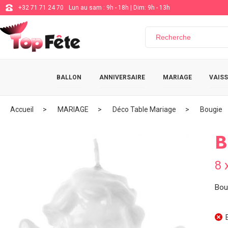
+32 71 71 24 70
Lun au sam : 9h - 18h | Dim: 9h - 13h
BALLON
ANNIVERSAIRE
MARIAGE
VAISS
Accueil
MARIAGE
Déco Table Mariage
Bougie
B
8 
Bou
E