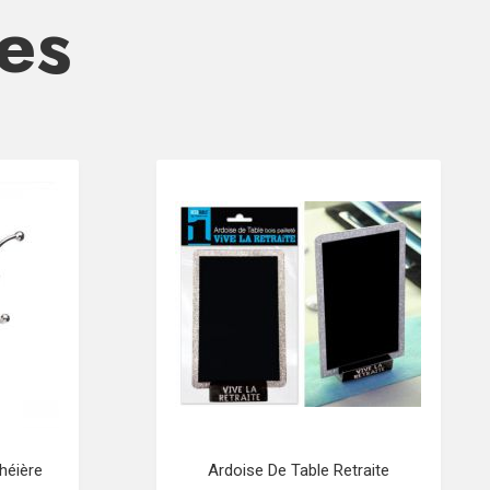
res
héière
Ardoise De Table Retraite