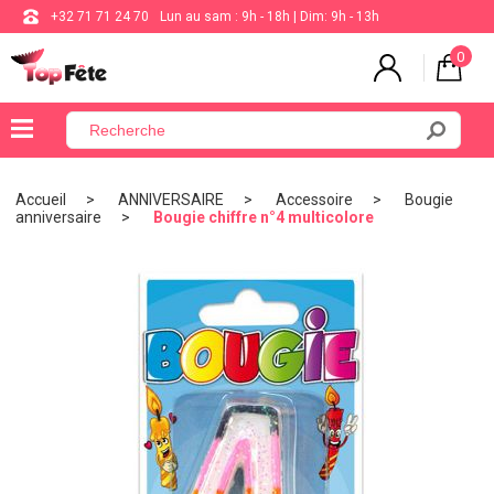
+32 71 71 24 70
Lun au sam : 9h - 18h | Dim: 9h - 13h
0
×
Menu
Accueil
ANNIVERSAIRE
Accessoire
Bougie
anniversaire
Bougie chiffre n°4 multicolore
BALLON
ANNIVERSAIRE
MARIAGE
VAISSELLE
BAPTÊME
COMMUNION
THÈME
DE