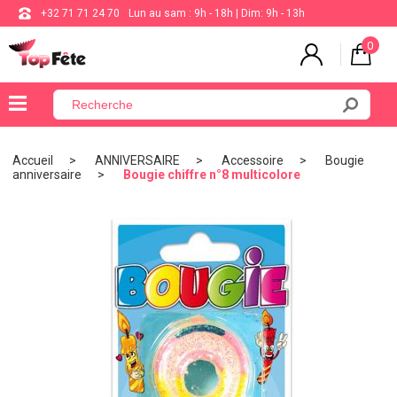
+32 71 71 24 70
Lun au sam : 9h - 18h | Dim: 9h - 13h
0
×
Menu
Accueil
ANNIVERSAIRE
Accessoire
Bougie
anniversaire
Bougie chiffre n°8 multicolore
BALLON
ANNIVERSAIRE
MARIAGE
VAISSELLE
BAPTÊME
COMMUNION
THÈME
DE