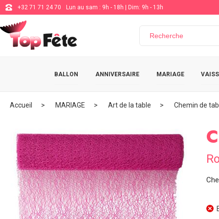
+32 71 71 24 70
Lun au sam : 9h - 18h | Dim: 9h - 13h
BALLON
ANNIVERSAIRE
MARIAGE
VAISS
Accueil
MARIAGE
Art de la table
Chemin de tab
C
Ro
Che
E