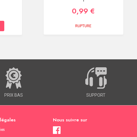
0,99 €
RUPTURE
PRIX BAS
SUPPORT
 légales
Nous suivre sur
ies