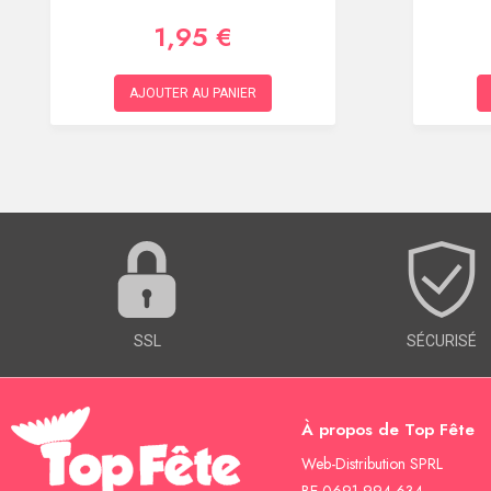
1,95 €
AJOUTER AU PANIER
SSL
SÉCURISÉ
À propos de Top Fête
Web-Distribution SPRL