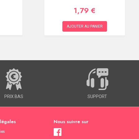
1,79 €
AJOUTER AU PANIER
PRIX BAS
SUPPORT
 légales
Nous suivre sur
ies