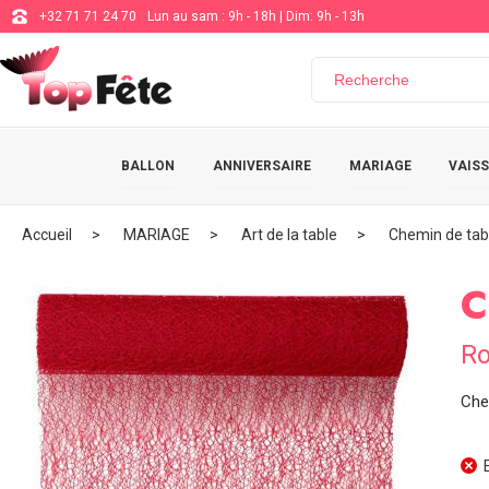
+32 71 71 24 70
Lun au sam : 9h - 18h | Dim: 9h - 13h
BALLON
ANNIVERSAIRE
MARIAGE
VAISS
Accueil
MARIAGE
Art de la table
Chemin de tab
C
Ro
Che
E