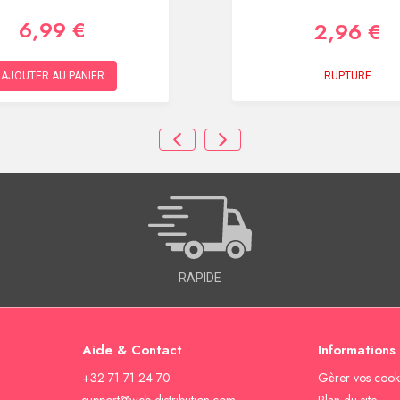
6,99 €
2,96 €
RUPTURE
AJOUTER AU PANIER
RAPIDE
Aide & Contact
Informations
+32 71 71 24 70
Gèrer vos cook