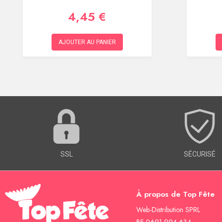
4,45 €
AJOUTER AU PANIER
SSL
SÉCURISÉ
À propos de Top Fête
Web-Distribution SPRL