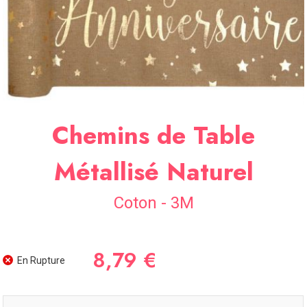
SOIRÉE
OCCASIONS
SPÉCIALES
DÉCO
TABLE
ET
SALLE
Chemins de Table
CONTACT
Métallisé Naturel
Coton - 3M
8,79 €
En Rupture