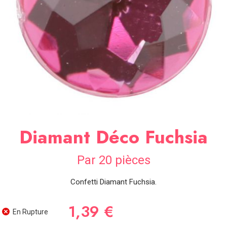
SOIRÉE
OCCASIONS
SPÉCIALES
DÉCO
TABLE
ET
SALLE
CONTACT
Diamant Déco Fuchsia
Par 20 pièces
Confetti Diamant Fuchsia.
1,39 €
En Rupture