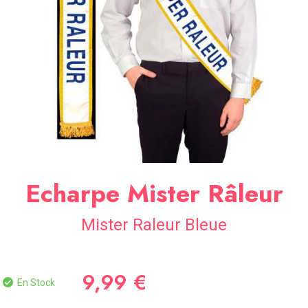
SOIRÉE
OCCASIONS
SPÉCIALES
DÉCO
TABLE
ET
SALLE
CONTACT
Echarpe Mister Râleur
Mister Raleur Bleue
9,99 €
En Stock