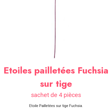
SOIRÉE
OCCASIONS
SPÉCIALES
DÉCO
TABLE
ET
SALLE
CONTACT
Etoiles pailletées Fuchsia
sur tige
sachet de 4 pièces
Etoile Pailletées sur tige Fuchsia.