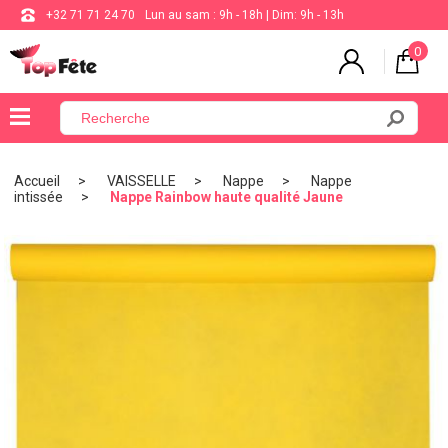
+32 71 71 24 70
Lun au sam : 9h - 18h | Dim: 9h - 13h
0
×
Menu
Accueil
VAISSELLE
Nappe
Nappe
intissée
Nappe Rainbow haute qualité Jaune
BALLON
ANNIVERSAIRE
MARIAGE
VAISSELLE
BAPTÊME
COMMUNION
THÈME
DE