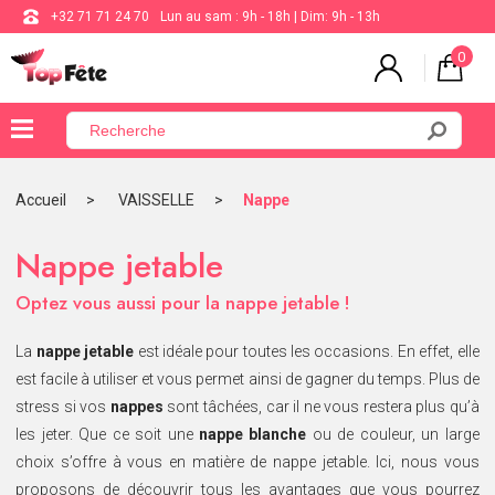
+32 71 71 24 70
Lun au sam : 9h - 18h | Dim: 9h - 13h
0
×
Menu
Accueil
VAISSELLE
Nappe
BALLON
Nappe jetable
ANNIVERSAIRE
Optez vous aussi pour la nappe jetable !
MARIAGE
La
nappe jetable
est idéale pour toutes les occasions. En effet, elle
VAISSELLE
est facile à utiliser et vous permet ainsi de gagner du temps. Plus de
stress si vos
BAPTÊME
nappes
sont tâchées, car il ne vous restera plus qu’à
COMMUNION
les jeter. Que ce soit une
nappe blanche
ou de couleur, un large
choix s’offre à vous en matière de nappe jetable. Ici, nous vous
THÈME
DE
proposons de découvrir tous les avantages que vous pourrez