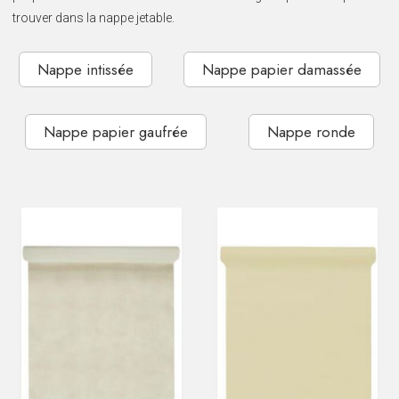
SOIRÉE
trouver dans la nappe jetable.
OCCASIONS
SPÉCIALES
Nappe intissée
Nappe papier damassée
DÉCO
TABLE
ET
Nappe papier gaufrée
Nappe ronde
SALLE
CONTACT