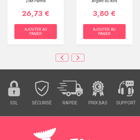
25M Parme
Argent 60 Ans
26,73 €
3,80 €
AJOUTER AU
AJOUTER AU
PANIER
PANIER
SSL
SÉCURISÉ
RAPIDE
PRIX BAS
SUPPORT