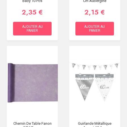
Baby 10 Pcs
Cm Aubergine
2,35 €
2,15 €
AJOUTER AU
AJOUTER AU
PANIER
PANIER
Chemin De Table Fanon
Guirlande Métallique