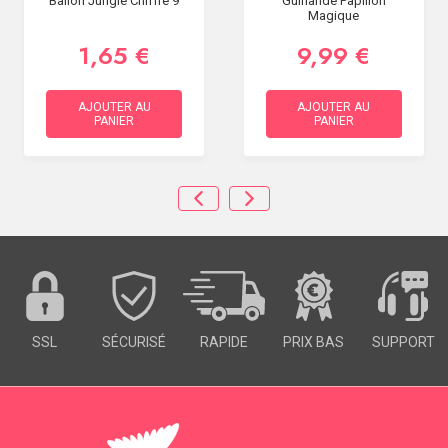
Ballon Jungle Chiffre 9
Guirlande Papillon
Magique
1,65 €
9,99 €
AJOUTER AU
AJOUTER AU
PANIER
PANIER
SSL
SÉCURISÉ
RAPIDE
PRIX BAS
SUPPORT