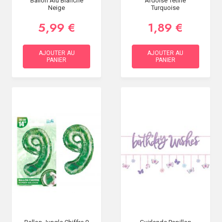
Ballon Alu Blanche
Ardoise Tetine
Neige
Turquoise
5,99 €
1,89 €
AJOUTER AU
AJOUTER AU
PANIER
PANIER