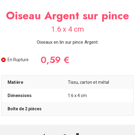
SOIRÉE
Oiseau Argent sur pince
OCCASIONS
SPÉCIALES
1.6 x 4 cm
DÉCO
TABLE
Oiseaux en lin sur pince Argent.
ET
SALLE
0,59 €
En Rupture
CONTACT
Matière
Tissu, carton et métal
Dimensions
1.6 x 4 cm
Boîte de 2 pièces