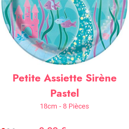
SOIRÉE
OCCASIONS
SPÉCIALES
DÉCO
TABLE
ET
SALLE
CONTACT
Petite Assiette Sirène
Pastel
18cm - 8 Pièces