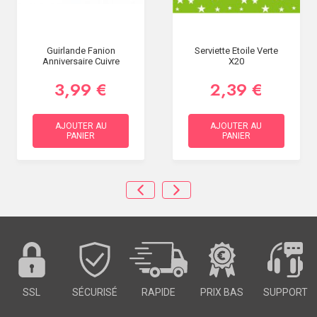
Guirlande Fanion
Serviette Etoile Verte
Anniversaire Cuivre
X20
3,99 €
2,39 €
AJOUTER AU
AJOUTER AU
PANIER
PANIER
SSL
SÉCURISÉ
RAPIDE
PRIX BAS
SUPPORT