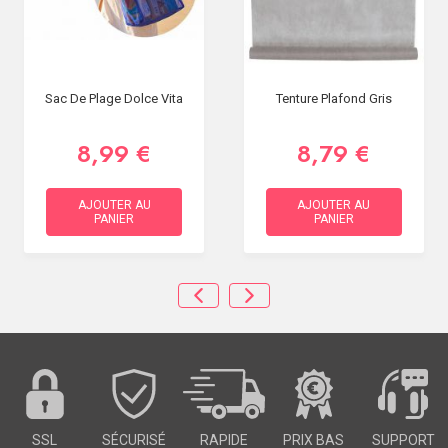
Sac De Plage Dolce Vita
Tenture Plafond Gris
8,99 €
8,79 €
AJOUTER AU
AJOUTER AU
PANIER
PANIER
SSL
SÉCURISÉ
RAPIDE
PRIX BAS
SUPPORT