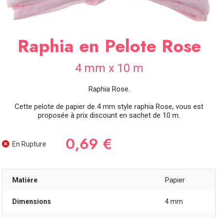
SOIRÉE
OCCASIONS
SPÉCIALES
Raphia en Pelote Rose
DÉCO
TABLE
4 mm x 10 m
ET
SALLE
Raphia Rose.
CONTACT
Cette pelote de papier de 4 mm style raphia Rose, vous est
proposée à prix discount en sachet de 10 m.
0,69 €
En Rupture
Matière
Papier
Dimensions
4 mm