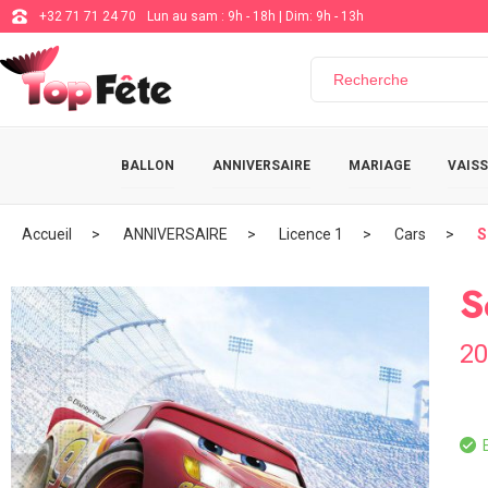
+32 71 71 24 70
Lun au sam : 9h - 18h | Dim: 9h - 13h
BALLON
ANNIVERSAIRE
MARIAGE
VAISS
Accueil
ANNIVERSAIRE
Licence 1
Cars
S
S
20
E