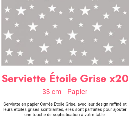
SOIRÉE
OCCASIONS
SPÉCIALES
DÉCO
TABLE
ET
SALLE
CONTACT
Serviette Étoile Grise x20
33 cm - Papier
Serviette en papier Carrée Etoile Grise, avec leur design raffiné et
leurs étoiles grises scintillantes, elles sont parfaites pour ajouter
une touche de sophistication à votre table.