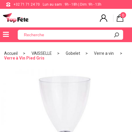
+32 71 71 24 70
Lun au sam : 9h - 18h | Dim: 9h - 13h
0
×
Menu
Accueil
VAISSELLE
Gobelet
Verre a vin
Verre à Vin Pied Gris
BALLON
ANNIVERSAIRE
MARIAGE
VAISSELLE
BAPTÊME
COMMUNION
THÈME
DE